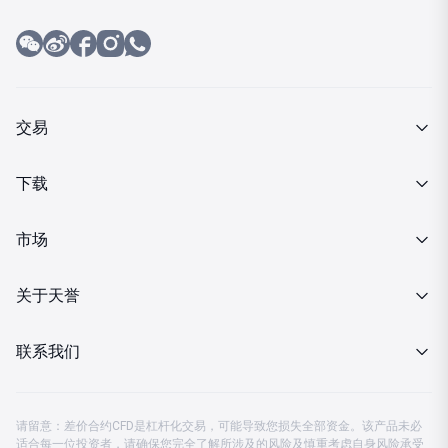
交易
产品介绍
下载
交易细则
MT4下载
市场
投资金条
行情报价
关于天誉
MT4下载
财经日历
关于我们
联系我们
分析策略
企业动态
客服热线 08:00-23:00
金市快讯
请留意：差价合约CFD是杠杆化交易，可能导致您损失全部资金。该产品未必
监管认证
适合每一位投资者，请确保您完全了解所涉及的风险及慎重考虑自身风险承受
中国大陆：
4001203582