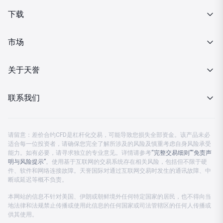
产品介绍
下载
交易细则
MT4下载
市场
投资金条
行情报价
关于天誉
MT4下载
财经日历
关于我们
联系我们
分析策略
企业动态
客服热线 08:00-23:00
金市快讯
请留意：差价合约CFD是杠杆化交易，可能导致您损失全部资金。该产品未必
监管认证
适合每一位投资者，请确保您完全了解所涉及的风险及慎重考虑自身风险承受
中国大陆：
4001203582
能力。如有必要，请寻求独立的专业意见。详情请参考
“完整交易细则”
“免责声
投资月刊
明与风险提示”
公司公告
。使用基于互联网的交易系统存在相关风险，包括但不限于硬
中国香港及海外：
+852 37596888
件、软件和网络连接故障。天誉国际对通过互联网交易时发生的通讯故障、中
断或延迟等概不负责。
公司账户
客服电邮：
cs.support@prestigegroup.com.hk
本网站的信息不针对美国、伊朗或朝鲜境外任何特定国家的居民，也不得向当
地法律和法规禁止传播或使用此信息的任何国家或司法管辖区的任何人传播或
联络我们
供其使用。