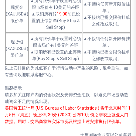
▲所有限价单于设置时必须
▲不接纳任何新开限价挂
现货金
跟市场价有10美元的差距
单，
(XAUUSD#)
▲取消所有於
19:00
前已设
▲不接纳已提交限价挂单
限价单
置的止停新单(Buy Stop &
之修改或取消。
Sell Stop)
▲所有限价单于设置时必须
▲不接纳任何新开限价挂
现货银
跟市场价有1美元的差距
单，
(XAGUSD#)
▲取消所有已设置的止停新
▲不接纳已提交限价挂单
限价单
单(Buy Stop & Sell Stop)
之修改或取消。
以上安排目的为减低客户于行情波动中产生的风险，敬希垂注。如
有查询欢迎联系客服中心。
温馨提示：
请多加关注账户内的资金状况及安排资金汇款，以避免市场波动造
成资金不足的情况出现。
美国劳工统计局 (U.S. Bureau of Labor Statistics ) 将于北京时间11
月5日（周五）晚上8时30分 (20:30) 公布10月份之非农业就业人口
数据。届时，交易商将按实际市况及根据上述安排执行限价单。
天誉国际金业有限公司谨启