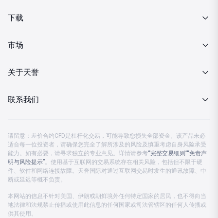
产品介绍
下载
交易细则
MT4下载
市场
投资金条
行情报价
关于天誉
MT4下载
财经日历
关于我们
联系我们
分析策略
企业动态
客服热线 08:00-23:00
金市快讯
请留意：差价合约CFD是杠杆化交易，可能导致您损失全部资金。该产品未必
监管认证
适合每一位投资者，请确保您完全了解所涉及的风险及慎重考虑自身风险承受
中国大陆：
4001203582
能力。如有必要，请寻求独立的专业意见。详情请参考
“完整交易细则”
“免责声
投资月刊
明与风险提示”
公司公告
。使用基于互联网的交易系统存在相关风险，包括但不限于硬
中国香港及海外：
+852 37596888
件、软件和网络连接故障。天誉国际对通过互联网交易时发生的通讯故障、中
断或延迟等概不负责。
公司账户
客服电邮：
cs.support@prestigegroup.com.hk
本网站的信息不针对美国、伊朗或朝鲜境外任何特定国家的居民，也不得向当
地法律和法规禁止传播或使用此信息的任何国家或司法管辖区的任何人传播或
联络我们
供其使用。