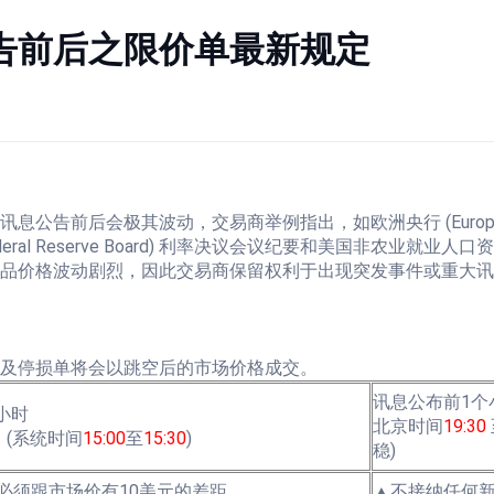
告前后之限价单最新规定
前后会极其波动，交易商举例指出，如欧洲央行 (European Ce
(Federal Reserve Board) 利率决议会议纪要和美国非农业就业人口资料
品价格波动剧烈，因此交易商保留权利于出现突发事件或重大讯
单及停损单将会以跳空后的市场价格成交。
讯息公布前1个
小时
北京时间
19:30
(系统时间
15:00
至
15:30
)
稳)
必须跟市场价有10美元的差距
▲不接纳任何