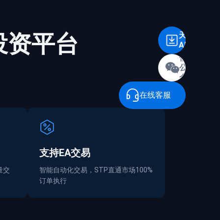
投资平台
天誉
APP
微
信
公
众
号
在线客服
支持EA交易
量交
智能自动化交易，STP直通市场100%
订单执行