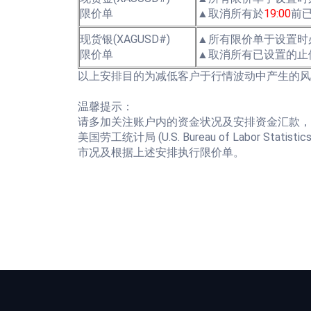
限价单
▲取消所有於
19:00
前已
现货银(XAGUSD#)
▲所有限价单于设置时
限价单
▲取消所有已设置的止停新单(B
以上安排目的为减低客户于行情波动中产生的风
温馨提示：
请多加关注账户内的资金状况及安排资金汇款，
美国劳工统计局 (U.S. Bureau of Labor Statis
市况及根据上述安排执行限价单。