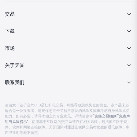
交易
产品介绍
下载
交易细则
MT4下载
市场
投资金条
行情报价
关于天誉
MT4下载
财经日历
关于我们
联系我们
分析策略
企业动态
客服热线 08:00-23:00
金市快讯
请留意：差价合约CFD是杠杆化交易，可能导致您损失全部资金。该产品未必
监管认证
适合每一位投资者，请确保您完全了解所涉及的风险及慎重考虑自身风险承受
中国大陆：
4001203582
能力。如有必要，请寻求独立的专业意见。详情请参考
“完整交易细则”
“免责声
投资月刊
明与风险提示”
公司公告
。使用基于互联网的交易系统存在相关风险，包括但不限于硬
中国香港及海外：
+852 37596888
件、软件和网络连接故障。天誉国际对通过互联网交易时发生的通讯故障、中
断或延迟等概不负责。
公司账户