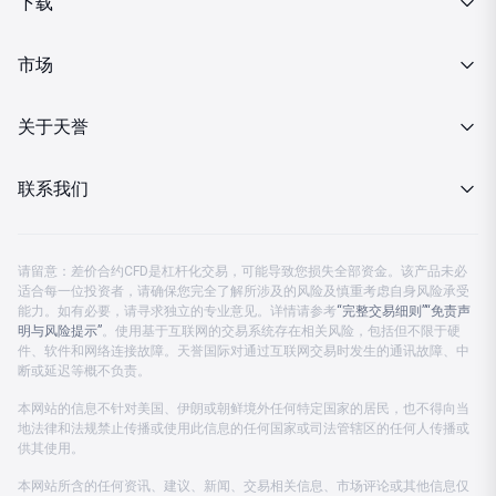
下载
交易细则
MT4下载
市场
投资金条
行情报价
关于天誉
MT4下载
财经日历
关于我们
联系我们
分析策略
企业动态
客服热线 08:00-23:00
金市快讯
请留意：差价合约CFD是杠杆化交易，可能导致您损失全部资金。该产品未必
监管认证
适合每一位投资者，请确保您完全了解所涉及的风险及慎重考虑自身风险承受
中国大陆：
4001203582
能力。如有必要，请寻求独立的专业意见。详情请参考
“完整交易细则”
“免责声
投资月刊
明与风险提示”
公司公告
。使用基于互联网的交易系统存在相关风险，包括但不限于硬
中国香港及海外：
+852 37596888
件、软件和网络连接故障。天誉国际对通过互联网交易时发生的通讯故障、中
断或延迟等概不负责。
公司账户
客服电邮：
cs.support@prestigegroup.com.hk
本网站的信息不针对美国、伊朗或朝鲜境外任何特定国家的居民，也不得向当
地法律和法规禁止传播或使用此信息的任何国家或司法管辖区的任何人传播或
联络我们
供其使用。
本网站所含的任何资讯、建议、新闻、交易相关信息、市场评论或其他信息仅