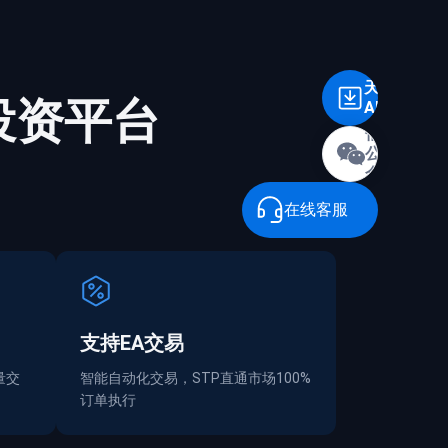
天誉
投资平台
APP
微
信
公
众
号
在线客服
支持EA交易
量交
智能自动化交易，STP直通市场100%
订单执行