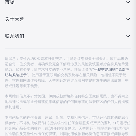
MT4下载
市场
投资金条
行情报价
关于天誉
MT4下载
财经日历
关于我们
联系我们
分析策略
企业动态
客服热线 08:00-23:00
金市快讯
请留意：差价合约CFD是杠杆化交易，可能导致您损失全部资金。该产品未必
监管认证
适合每一位投资者，请确保您完全了解所涉及的风险及慎重考虑自身风险承受
中国大陆：
4001203582
能力。如有必要，请寻求独立的专业意见。详情请参考
“完整交易细则”
“免责声
投资月刊
明与风险提示”
公司公告
。使用基于互联网的交易系统存在相关风险，包括但不限于硬
中国香港及海外：
+852 37596888
件、软件和网络连接故障。天誉国际对通过互联网交易时发生的通讯故障、中
断或延迟等概不负责。
公司账户
客服电邮：
cs.support@prestigegroup.com.hk
本网站的信息不针对美国、伊朗或朝鲜境外任何特定国家的居民，也不得向当
地法律和法规禁止传播或使用此信息的任何国家或司法管辖区的任何人传播或
联络我们
供其使用。
本网站所含的任何资讯、建议、新闻、交易相关信息、市场评论或其他信息仅
供参考，不得构成或视作(1)提供或出售任何金融服务或产品的要约；(2)进行任
何金融产品买卖的推荐；或(3)任何投资建议。天誉国际不就提供任何此类信息
的准确性及完整性作出任何保证。对因使用或依赖此类信息而直接或间接导致