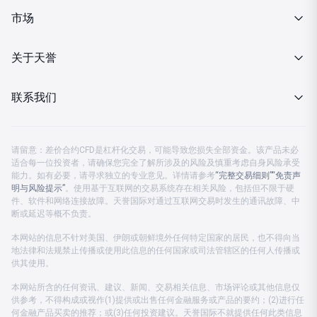
交易细则
MT4下载
市场
投资金条
行情报价
关于天誉
MT4下载
财经日历
关于我们
联系我们
分析策略
企业动态
客服热线 08:00-23:00
金市快讯
请留意：差价合约CFD是杠杆化交易，可能导致您损失全部资金。该产品未必
监管认证
适合每一位投资者，请确保您完全了解所涉及的风险及慎重考虑自身风险承受
中国大陆：
4001203582
能力。如有必要，请寻求独立的专业意见。详情请参考
“完整交易细则”
“免责声
投资月刊
明与风险提示”
公司公告
。使用基于互联网的交易系统存在相关风险，包括但不限于硬
中国香港及海外：
+852 37596888
件、软件和网络连接故障。天誉国际对通过互联网交易时发生的通讯故障、中
断或延迟等概不负责。
公司账户
客服电邮：
cs.support@prestigegroup.com.hk
本网站的信息不针对美国、伊朗或朝鲜境外任何特定国家的居民，也不得向当
地法律和法规禁止传播或使用此信息的任何国家或司法管辖区的任何人传播或
联络我们
供其使用。
本网站所含的任何资讯、建议、新闻、交易相关信息、市场评论或其他信息仅
供参考，不得构成或视作(1)提供或出售任何金融服务或产品的要约；(2)进行任
何金融产品买卖的推荐；或(3)任何投资建议。天誉国际不就提供任何此类信息