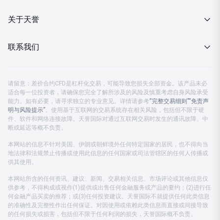
投资金条
行情报价
关于天誉
MT4下载
财经日历
关于我们
联系我们
分析策略
企业动态
客服热线 08:00-23:00
金市快讯
请留意：差价合约CFD是杠杆化交易，可能导致您损失全部资金。该产品未必
监管认证
适合每一位投资者，请确保您完全了解所涉及的风险及慎重考虑自身风险承受
中国大陆：
4001203582
能力。如有必要，请寻求独立的专业意见。详情请参考
“完整交易细则”
“免责声
投资月刊
明与风险提示”
公司公告
。使用基于互联网的交易系统存在相关风险，包括但不限于硬
中国香港及海外：
+852 37596888
件、软件和网络连接故障。天誉国际对通过互联网交易时发生的通讯故障、中
断或延迟等概不负责。
公司账户
客服电邮：
cs.support@prestigegroup.com.hk
本网站的信息不针对美国、伊朗或朝鲜境外任何特定国家的居民，也不得向当
地法律和法规禁止传播或使用此信息的任何国家或司法管辖区的任何人传播或
联络我们
供其使用。
本网站所含的任何资讯、建议、新闻、交易相关信息、市场评论或其他信息仅
供参考，不得构成或视作(1)提供或出售任何金融服务或产品的要约；(2)进行任
何金融产品买卖的推荐；或(3)任何投资建议。天誉国际不就提供任何此类信息
的准确性及完整性作出任何保证。对因使用或依赖此类信息而直接或间接导致
的任何损失或损害，包括但不限于任何利润的损失，天誉国际概不负责。