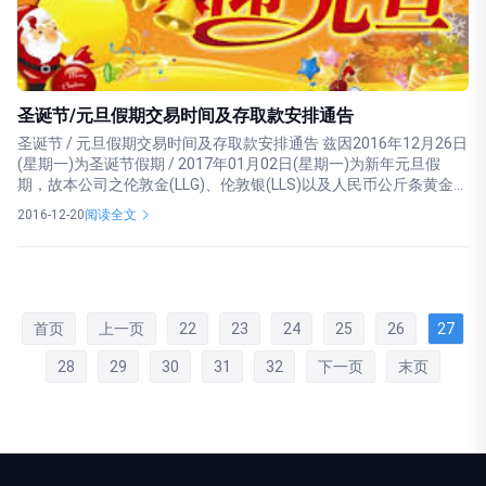
圣诞节/元旦假期交易时间及存取款安排通告
圣诞节 / 元旦假期交易时间及存取款安排通告 兹因2016年12月26日
(星期一)为圣诞节假期 / 2017年01月02日(星期一)为新年元旦假
期，故本公司之伦敦金(LLG)、伦敦银(LLS)以及人民币公斤条黄金...
2016-12-20
阅读全文
首页
上一页
22
23
24
25
26
27
28
29
30
31
32
下一页
末页