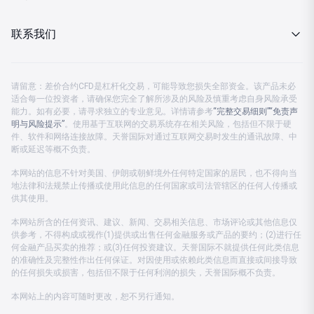
MT4下载
财经日历
关于我们
联系我们
分析策略
企业动态
客服热线 08:00-23:00
金市快讯
请留意：差价合约CFD是杠杆化交易，可能导致您损失全部资金。该产品未必
监管认证
适合每一位投资者，请确保您完全了解所涉及的风险及慎重考虑自身风险承受
中国大陆：
4001203582
能力。如有必要，请寻求独立的专业意见。详情请参考
“完整交易细则”
“免责声
投资月刊
明与风险提示”
公司公告
。使用基于互联网的交易系统存在相关风险，包括但不限于硬
中国香港及海外：
+852 37596888
件、软件和网络连接故障。天誉国际对通过互联网交易时发生的通讯故障、中
断或延迟等概不负责。
公司账户
客服电邮：
cs.support@prestigegroup.com.hk
本网站的信息不针对美国、伊朗或朝鲜境外任何特定国家的居民，也不得向当
地法律和法规禁止传播或使用此信息的任何国家或司法管辖区的任何人传播或
联络我们
供其使用。
本网站所含的任何资讯、建议、新闻、交易相关信息、市场评论或其他信息仅
供参考，不得构成或视作(1)提供或出售任何金融服务或产品的要约；(2)进行任
何金融产品买卖的推荐；或(3)任何投资建议。天誉国际不就提供任何此类信息
的准确性及完整性作出任何保证。对因使用或依赖此类信息而直接或间接导致
的任何损失或损害，包括但不限于任何利润的损失，天誉国际概不负责。
本网站上的内容可随时更改，恕不另行通知。