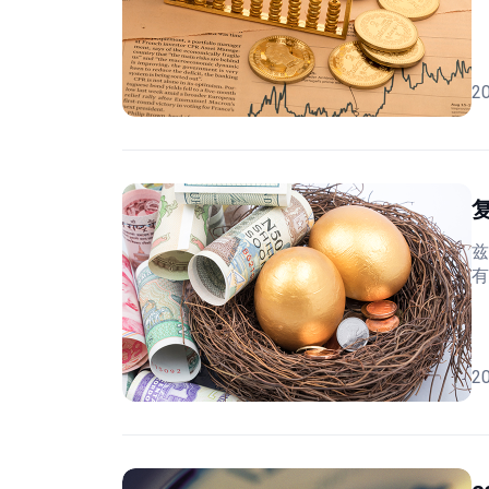
2
兹
有
2