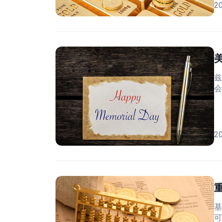
2
兹
会
2
基
可