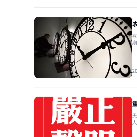
兹
期
2
天
人