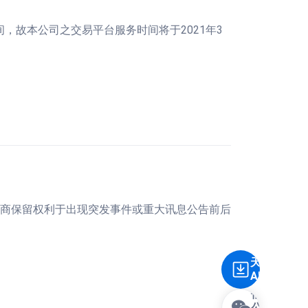
时间，故本公司之交易平台服务时间将于2021年3
易商保留权利于出现突发事件或重大讯息公告前后
天誉
APP
微
信
公