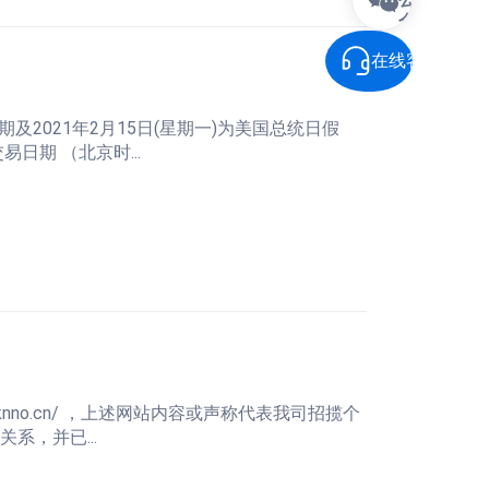
众
号
在线客服
假期及2021年2月15日(星期一)为美国总统日假
期 （北京时...
tknno.cn/ ，上述网站内容或声称代表我司招揽个
，并已...