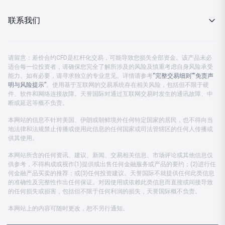
MT4下载
财经日历
关于我们
联系我们
分析策略
企业动态
客服热线 08:00-23:00
金市快讯
请留意：差价合约CFD是杠杆化交易，可能导致您损失全部资金。该产品未必
监管认证
适合每一位投资者，请确保您完全了解所涉及的风险及慎重考虑自身风险承受
中国大陆：
4001203582
能力。如有必要，请寻求独立的专业意见。详情请参考
“完整交易细则”
“免责声
投资月刊
明与风险提示”
公司公告
。使用基于互联网的交易系统存在相关风险，包括但不限于硬
中国香港及海外：
+852 37596888
件、软件和网络连接故障。天誉国际对通过互联网交易时发生的通讯故障、中
断或延迟等概不负责。
公司账户
客服电邮：
cs.support@prestigegroup.com.hk
本网站的信息不针对美国、伊朗或朝鲜境外任何特定国家的居民，也不得向当
地法律和法规禁止传播或使用此信息的任何国家或司法管辖区的任何人传播或
联络我们
供其使用。
本网站所含的任何资讯、建议、新闻、交易相关信息、市场评论或其他信息仅
供参考，不得构成或视作(1)提供或出售任何金融服务或产品的要约；(2)进行任
何金融产品买卖的推荐；或(3)任何投资建议。天誉国际不就提供任何此类信息
的准确性及完整性作出任何保证。对因使用或依赖此类信息而直接或间接导致
的任何损失或损害，包括但不限于任何利润的损失，天誉国际概不负责。
本网站上的内容可随时更改，恕不另行通知。