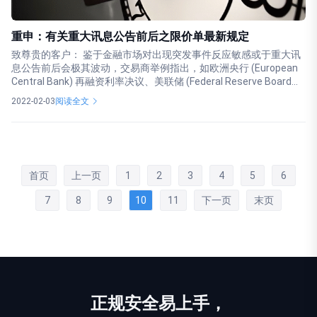
重申：有关重大讯息公告前后之限价单最新规定
致尊贵的客户： 鉴于金融市场对出现突发事件反应敏感或于重大讯
息公告前后会极其波动，交易商举例指出，如欧洲央行 (European
Central Bank) 再融资利率决议、美联储 (Federal Reserve Board...
2022-02-03
阅读全文
首页
上一页
1
2
3
4
5
6
7
8
9
10
11
下一页
末页
正规
安全
易上手，