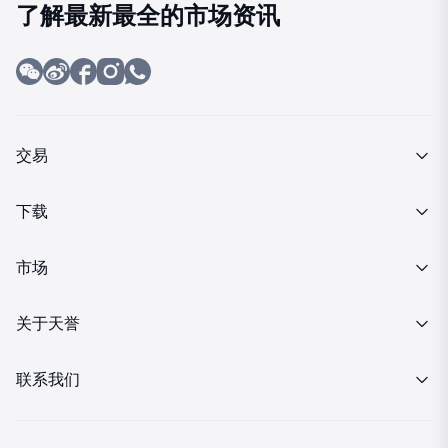
了解最新最全的市场资讯
交易
产品介绍
下载
交易细则
MT4下载
市场
投资金条
行情报价
关于天誉
MT4下载
财经日历
关于我们
联系我们
分析策略
企业动态
客服热线 08:00-23:00