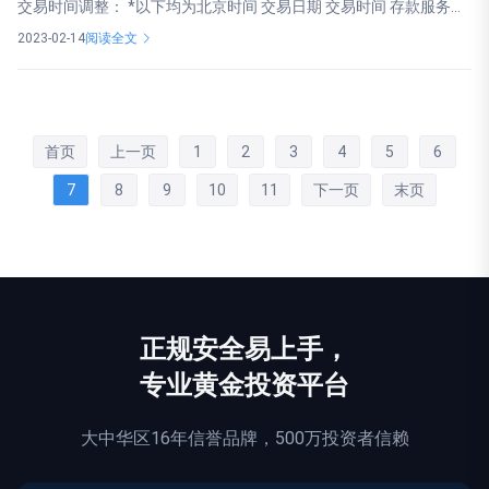
交易时间调整： *以下均为北京时间 交易日期 交易时间 存款服务...
2023-02-14
阅读全文
首页
上一页
1
2
3
4
5
6
7
8
9
10
11
下一页
末页
正规
安全
易上手，
专业黄金投资平台
大中华区16年信誉品牌，500万投资者信赖