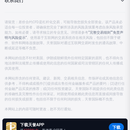
联系我们
分析策略
企业动态
客服热线 08:00-23:00
金市快讯
请留意：差价合约CFD是杠杆化交易，可能导致您损失全部资金。该产品未必
监管认证
适合每一位投资者，请确保您完全了解所涉及的风险及慎重考虑自身风险承受
中国大陆：
4001203582
能力。如有必要，请寻求独立的专业意见。详情请参考
“完整交易细则”
“免责声
投资月刊
明与风险提示”
公司公告
。使用基于互联网的交易系统存在相关风险，包括但不限于硬
中国香港及海外：
+852 37596888
件、软件和网络连接故障。天誉国际对通过互联网交易时发生的通讯故障、中
断或延迟等概不负责。
公司账户
客服电邮：
cs.support@prestigegroup.com.hk
本网站的信息不针对美国、伊朗或朝鲜境外任何特定国家的居民，也不得向当
地法律和法规禁止传播或使用此信息的任何国家或司法管辖区的任何人传播或
联络我们
供其使用。
本网站所含的任何资讯、建议、新闻、交易相关信息、市场评论或其他信息仅
供参考，不得构成或视作(1)提供或出售任何金融服务或产品的要约；(2)进行任
何金融产品买卖的推荐；或(3)任何投资建议。天誉国际不就提供任何此类信息
的准确性及完整性作出任何保证。对因使用或依赖此类信息而直接或间接导致
的任何损失或损害，包括但不限于任何利润的损失，天誉国际概不负责。
本网站上的内容可随时更改，恕不另行通知。
下载天誉APP
COPYRIGHT(©) 2010-2026 天誉金号有限公司版权所有，不得转载
下载